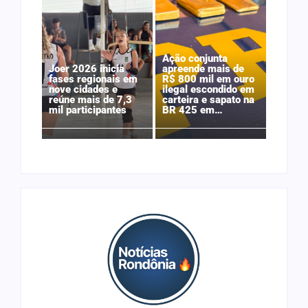
Ação conjunta
Joer 2026 inicia
apreende mais de
fases regionais em
R$ 800 mil em ouro
nove cidades e
ilegal escondido em
reúne mais de 7,3
carteira e sapato na
mil participantes
BR 425 em…