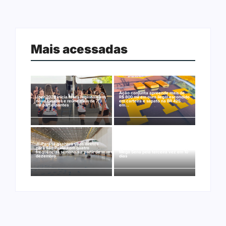
Mais acessadas
Ação conjunta apreende mais de
Joer 2026 inicia fases regionais em
R$ 800 mil em ouro ilegal escondido
nove cidades e reúne mais de 7,3
em carteira e sapato na BR 425
mil participantes
em…
Ji-Paraná ganhará voos diretos
para São Paulo com quatro
Nova Mamoré acerta a quina da
frequências semanais a partir de
Mega Sena pela terceira vez em 10
dezembro
dias