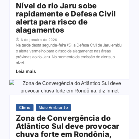
Nível do rio Jaru sobe
rapidamente e Defesa Civil
alerta para risco de
alagamentos
6 de janeiro de 2026
Na tarde desta segunda-feira (5), a Defesa Civil de Jaru emitiu
o alerta vermelho para o risco de alagamento nas áreas
próximas ao rio Jaru. No momento da emissão do alerta, o
nível...
Leia mais
Clima
Meio Ambiente
Zona de Convergência do
Atlântico Sul deve provocar
chuva forte em Rondônia,