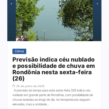
Clima
Previsão indica céu nublado
e possibilidade de chuva em
Rondônia nesta sexta-feira
(26)
25 de junho de 2026
A previsão do tempo para esta sexta-feira (26) indica céu
nublado em grande parte de Rondônia, com possibilidade de
chuvas isoladas ao longo do dia. As temperaturas seguem
elevadas, mas a umidade...