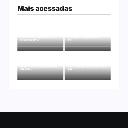
Mais acessadas
Ação conjunta apreende mais de
Joer 2026 inicia fases regionais em
R$ 800 mil em ouro ilegal escondido
nove cidades e reúne mais de 7,3
em carteira e sapato na BR 425
mil participantes
em…
Ji-Paraná ganhará voos diretos
para São Paulo com quatro
Nova Mamoré acerta a quina da
frequências semanais a partir de
Mega Sena pela terceira vez em 10
dezembro
dias