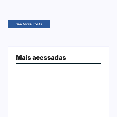
Leia mais
See More Posts
Mais acessadas
Arraial Flor do Maracujá acontece
Joer 2026 inicia fases regionais em
de 18 a 27 de setembro no Parque
nove cidades e reúne mais de 7,3
dos Tanques
mil participantes
Ação conjunta apreende mais de
Ji-Paraná ganhará voos diretos
R$ 800 mil em ouro ilegal escondido
para São Paulo com quatro
em carteira e sapato na BR 425
frequências semanais a partir de
em…
dezembro