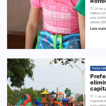
Rond
28 de j
Hellena Car
uma confrat
sábado (26)
Leia mai
Porto Ve
Prefe
elimi
capit
11 de j
A garantia 
porto-velhe