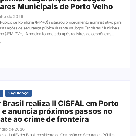
ares Municipais de Porto Velho
unho de 2026
o Público de Rondônia (MPRO) instaurou procedimento administrativo para
as ações de segurança pública durante os Jogos Escolares Municipais
lho (JEM-PVH). A medida foi adotada após registros de ocorrências...
s
a
Segurança
 Brasil realiza II CISFAL em Porto
 e anuncia próximos passos no
te ao crime de fronteira
maio de 2026
estadual Eyder Brasil, presidente da Comissão de Segurança Pública