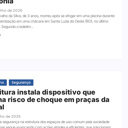
ônia
ulho de 2025
valho da Silva, de 3 anos, morreu após se afogar em uma piscina durante
ernização em uma chácara em Santa Luzia do Oeste (RO), no último
. Segundo o boletim...
s
lho
Segurança
itura instala dispositivo que
na risco de choque em praças da
al
ulho de 2025
da segurança na estrutura dos espaços de uso comum pela sociedade
nse segue avançando com ações simples e eficientes, que solucionam