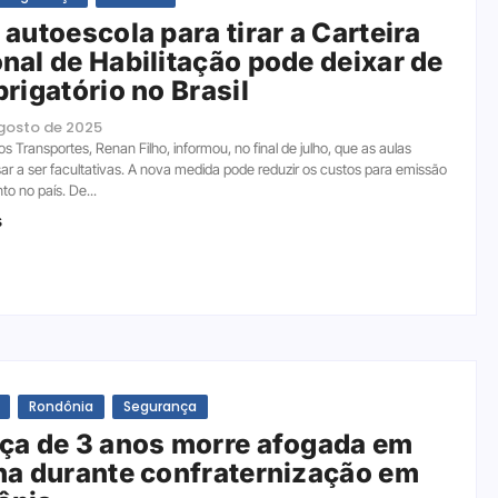
 autoescola para tirar a Carteira
nal de Habilitação pode deixar de
brigatório no Brasil
agosto de 2025
os Transportes, Renan Filho, informou, no final de julho, que as aulas
r a ser facultativas. A nova medida pode reduzir os custos para emissão
o no país. De...
s
Rondônia
Segurança
ça de 3 anos morre afogada em
na durante confraternização em