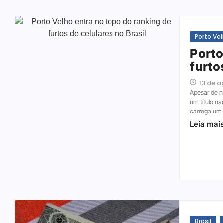
Porto Ve
Porto
furto
13 de 
Apesar de nã
um título n
carrega um c
Leia mai
Brasil