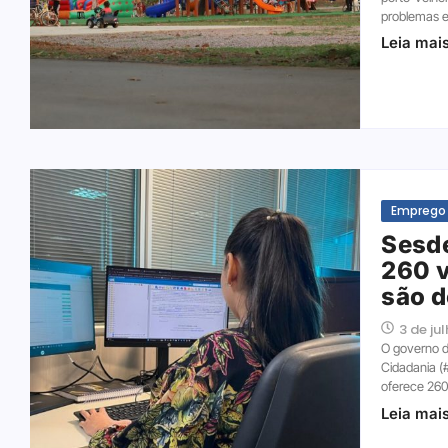
problemas e
Leia mai
Emprego
Sesde
260 v
são d
3 de ju
O governo d
Cidadania (#
oferece 260
Leia mai