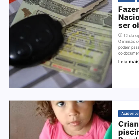
Fazer
Nacio
ser o
12 de 
O ministro d
podem passa
do document
Leia mai
Acidente
Crian
pisci