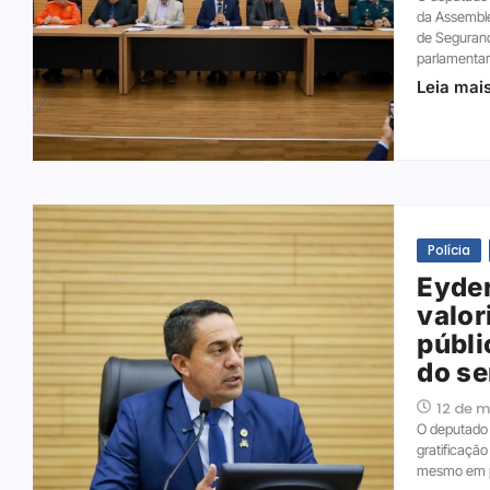
da Assemble
de Seguranç
parlamentare
Leia mai
Polícia
Eyder
valor
públi
do se
12 de 
O deputado e
gratificaçã
mesmo em pe