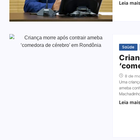
Leia mai
Saúde
Crian
‘come
8 de m
Uma criança
ameba conh
Machadinho 
Leia mai