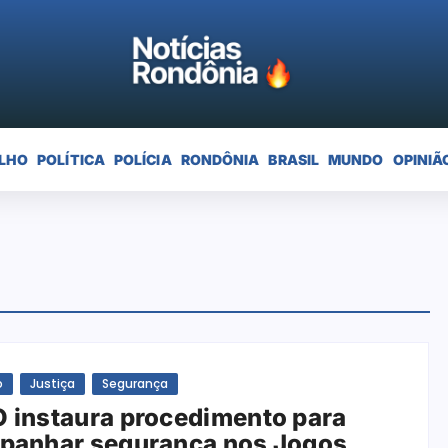
LHO
POLÍTICA
POLÍCIA
RONDÔNIA
BRASIL
MUNDO
OPINIÃ
o
Justiça
Segurança
instaura procedimento para
panhar segurança nos Jogos