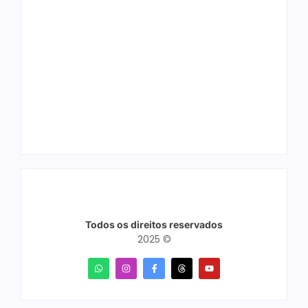
Arraial Flor do
Joer 2026 inicia
Maracujá acontece
fases regionais em
de 18 a 27 de
nove cidades e
setembro no Parque
reúne mais de 7,3
dos Tanques
mil participantes
Todos os direitos reservados
2025 ©