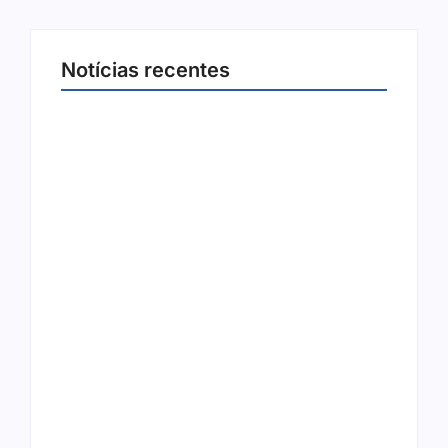
Notícias recentes
Arraial Flor do Maracujá acontece de 18 a 27
de setembro no Parque dos Tanques
8 de agosto de 2026
Joer 2026 inicia fases regionais em nove
cidades e reúne mais de 7,3 mil
participantes
6 de agosto de 2026