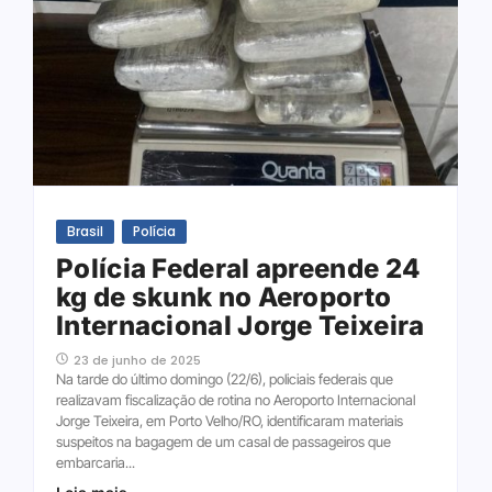
Brasil
Polícia
Polícia Federal apreende 24
kg de skunk no Aeroporto
Internacional Jorge Teixeira
23 de junho de 2025
Na tarde do último domingo (22/6), policiais federais que
realizavam fiscalização de rotina no Aeroporto Internacional
Jorge Teixeira, em Porto Velho/RO, identificaram materiais
suspeitos na bagagem de um casal de passageiros que
embarcaria...