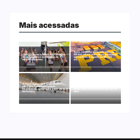
Mais acessadas
Ação conjunta apreende mais de
Joer 2026 inicia fases regionais em
R$ 800 mil em ouro ilegal escondido
nove cidades e reúne mais de 7,3
em carteira e sapato na BR 425
mil participantes
em…
Ji-Paraná ganhará voos diretos
para São Paulo com quatro
Nova Mamoré acerta a quina da
frequências semanais a partir de
Mega Sena pela terceira vez em 10
dezembro
dias