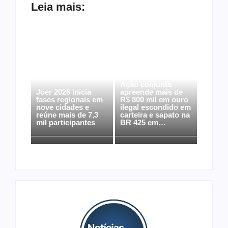
Leia mais:
Ação conjunta
Joer 2026 inicia
apreende mais de
fases regionais em
R$ 800 mil em ouro
nove cidades e
ilegal escondido em
reúne mais de 7,3
carteira e sapato na
mil participantes
BR 425 em…