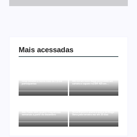
Mais acessadas
Joer 2026 inicia fases regionais em
Ação conjunta apreende mais de R$
nove cidades e reúne mais de 7,3 mil
800 mil em ouro ilegal escondido em
participantes
carteira e sapato na BR 425 em…
Ji-Paraná ganhará voos diretos para
São Paulo com quatro frequências
Nova Mamoré acerta a quina da Mega
semanais a partir de dezembro
Sena pela terceira vez em 10 dias