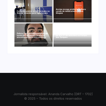
Anvisa revoga proibição e libera
Consulta pública avalia inclusão no
venda de medicamentos pela
SUS de remédio para hipertensão
Shopee
Polícia Civil identifica suspeito de
Arraial Flor do Maracujá acontece
homicídio de médico residente
de 18 a 27 de setembro no Parque
encontrado morto em cemitério
dos Tanques
Jornalista responsável: Ananda Carvalho [DRT – 1702]
© 2025 – Todos os direitos reservados