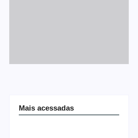
Mais acessadas
Ji-Paraná ganhará voos diretos para