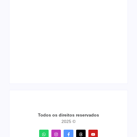
Ji-Paraná ganhará
voos diretos para
Nova Mamoré
São Paulo com
acerta a quina da
quatro frequências
Mega Sena pela
semanais a partir de
terceira vez em 10
dezembro
dias
Todos os direitos reservados
2025 ©