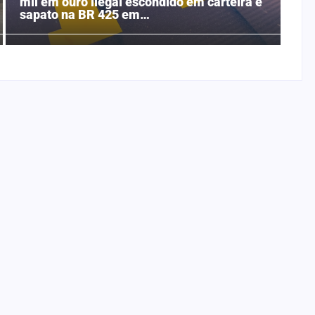
mil em ouro ilegal escondido em carteira e
sapato na BR 425 em…