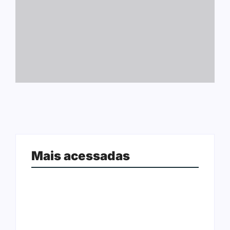
Mais acessadas
Ji-Paraná ganhará voos diretos
para São Paulo com quatro
Nova Mamoré acerta a quina da
frequências semanais a partir de
Mega Sena pela terceira vez em 10
dezembro
dias