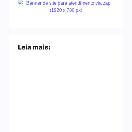
Leia mais:
Ji-Paraná ganhará
voos diretos para
Nova Mamoré
São Paulo com
acerta a quina da
quatro frequências
Mega Sena pela
semanais a partir de
terceira vez em 10
dezembro
dias