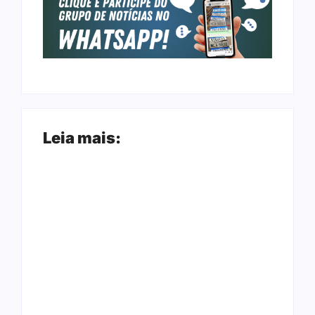
Leia mais:
Arraial Flor do
Joer 2026 inicia
Maracujá acontece
fases regionais em
de 18 a 27 de
nove cidades e
setembro no Parque
reúne mais de 7,3
dos Tanques
mil participantes