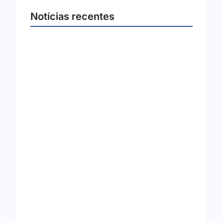
Notícias recentes
Arraial Flor do Maracujá acontece de 18 a 27
de setembro no Parque dos Tanques
8 de agosto de 2026
Joer 2026 inicia fases regionais em nove
cidades e reúne mais de 7,3 mil
participantes
6 de agosto de 2026
Ação conjunta apreende mais de R$ 800 mil
em ouro ilegal escondido em carteira e