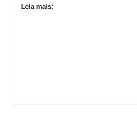
Leia mais:
Joer 2026 inicia fases regionais em
nove cidades e reúne mais de 7,3 mil
participantes