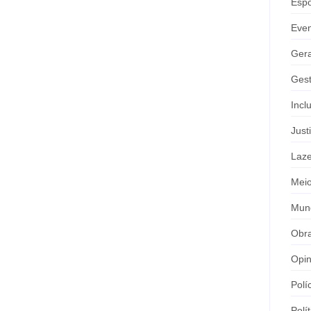
Espo
Eve
Gera
Gest
Incl
Just
Laze
Meio
Mun
Obr
Opin
Polí
Polít