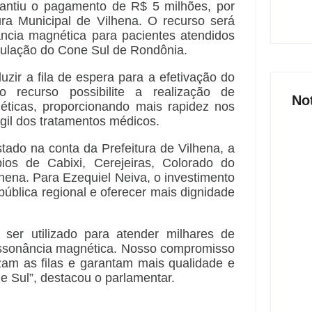
rantiu o pagamento de R$ 5 milhões, por
ra Municipal de Vilhena. O recurso será
ncia magnética para pacientes atendidos
opulação do Cone Sul de Rondônia.
uzir a fila de espera para a efetivação do
recurso possibilite a realização de
No
éticas, proporcionando mais rapidez nos
ágil dos tratamentos médicos.
tado na conta da Prefeitura de Vilhena, a
pios de Cabixi, Cerejeiras, Colorado do
hena. Para Ezequiel Neiva, o investimento
Joer
ública regional e oferecer mais dignidade
nove
part
6 
ser utilizado para atender milhares de
essonância magnética. Nosso compromisso
zam as filas e garantam mais qualidade e
e Sul”, destacou o parlamentar.
Açã
800