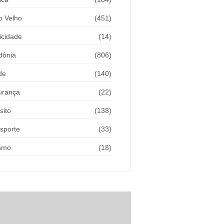
o Velho
(451)
icidade
(14)
dônia
(806)
de
(140)
urança
(22)
sito
(138)
sporte
(33)
ismo
(18)