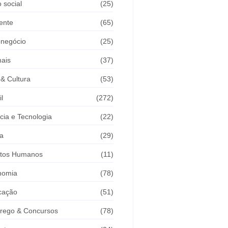
 social
(25)
ente
(65)
onegócio
(25)
ais
(37)
 & Cultura
(53)
il
(272)
cia e Tecnologia
(22)
a
(29)
itos Humanos
(11)
nomia
(78)
cação
(51)
rego & Concursos
(78)