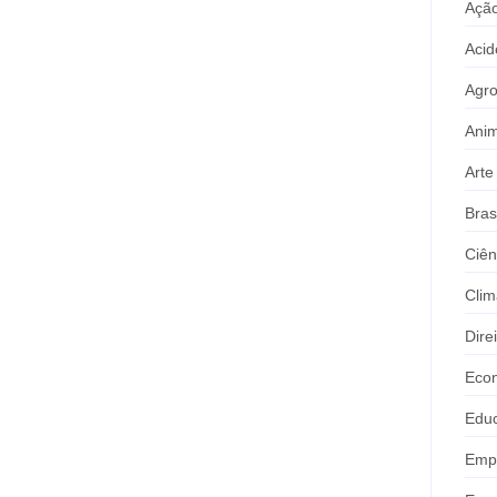
Ação
Acid
Agr
Anim
Arte
Bras
Ciên
Clim
Dire
Eco
Edu
Emp