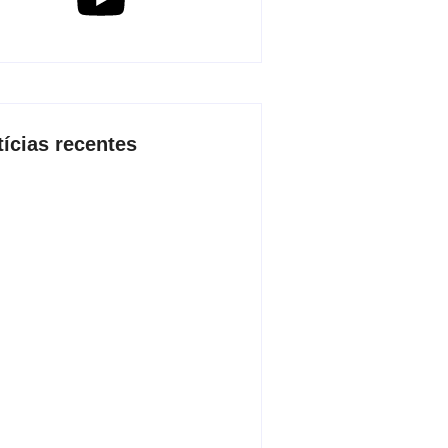
tícias recentes
 2026 inicia fases regionais em
 cidades e reúne mais de 7,3 mil
icipantes
de agosto de 2026
o conjunta apreende mais de R$
 mil em ouro ilegal escondido em