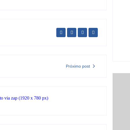
car
6 
Ji-P
São
sem
5 
Próximo post