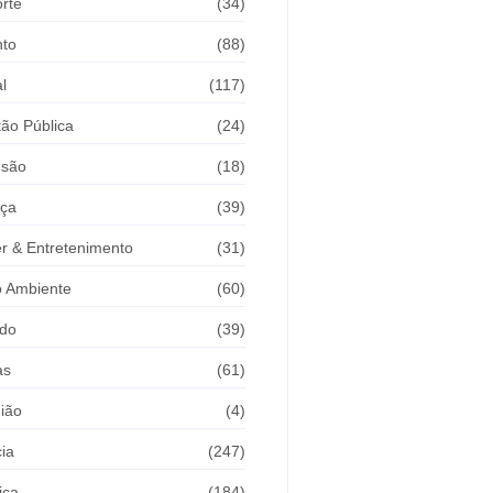
rte
(34)
nto
(88)
l
(117)
ão Pública
(24)
usão
(18)
iça
(39)
r & Entretenimento
(31)
 Ambiente
(60)
do
(39)
as
(61)
ião
(4)
cia
(247)
ica
(184)