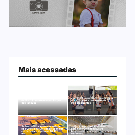
Mais acessadas
Arraial Flor do Maracujá acontece
Joer 2026 inicia fases regionais em
de 18 a 27 de setembro no Parque
nove cidades e reúne mais de 7,3
dos Tanques
mil participantes
Ação conjunta apreende mais de
Ji-Paraná ganhará voos diretos
R$ 800 mil em ouro ilegal escondido
para São Paulo com quatro
em carteira e sapato na BR 425
frequências semanais a partir de
em…
dezembro