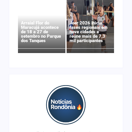
Arraial Flor do
Joer 2026 inicia
Maracujá acontece
fases regionais em
de 18 a 27 de
nove cidades e
setembro no Parque
reúne mais de 7,3
dos Tanques
mil participantes