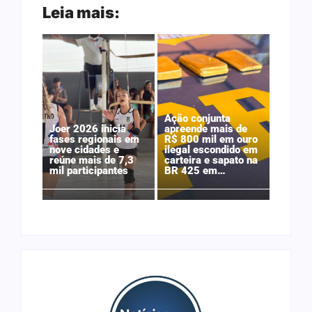
Leia mais:
Ação conjunta
Joer 2026 inicia
apreende mais de
fases regionais em
R$ 800 mil em ouro
nove cidades e
ilegal escondido em
reúne mais de 7,3
carteira e sapato na
mil participantes
BR 425 em…