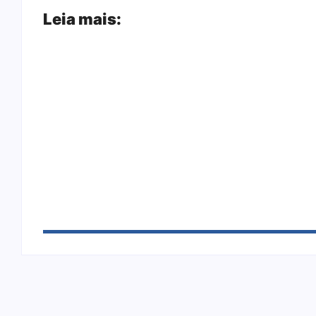
Leia mais:
Joer 2026 inicia fases regionais em nove c
Ação conjunta apreende mais de R$ 800 mil
sapato na BR 425 em…