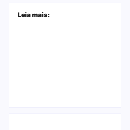
Leia mais:
Ação conjunta
Joer 2026 inicia
apreende mais de
fases regionais em
R$ 800 mil em ouro
nove cidades e
ilegal escondido em
reúne mais de 7,3
carteira e sapato na
mil participantes
BR 425 em…