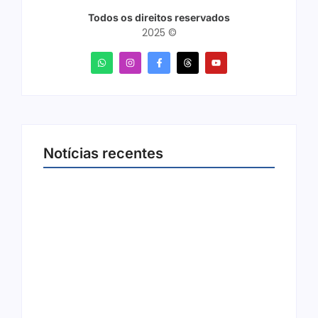
Todos os direitos reservados
2025 ©
Notícias recentes
Joer 2026 inicia fases regionais em nove
cidades e reúne mais de 7,3 mil
participantes
6 de agosto de 2026