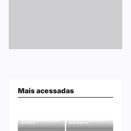
Mais acessadas
Arraial Flor do Maracujá acontece
Joer 2026 inicia fases regionais em
de 18 a 27 de setembro no Parque
nove cidades e reúne mais de 7,3
dos Tanques
mil participantes