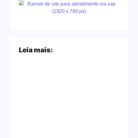
Leia mais:
Arraial Flor do
Joer 2026 inicia
Maracujá acontece
fases regionais em
de 18 a 27 de
nove cidades e
setembro no Parque
reúne mais de 7,3
dos Tanques
mil participantes