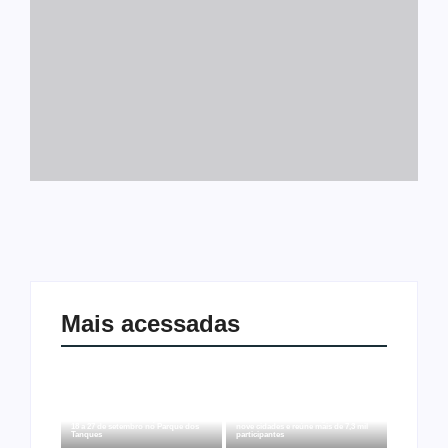
Mais acessadas
Arraial Flor do Maracujá acontece de
Joer 2026 inicia fases regionais em
18 a 27 de setembro no Parque dos
nove cidades e reúne mais de 7,3 mil
Tanques
participantes