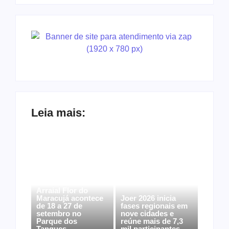
Leia mais:
Arraial Flor do
Maracujá acontece
Joer 2026 inicia
de 18 a 27 de
fases regionais em
setembro no
nove cidades e
Parque dos
reúne mais de 7,3
Tanques
mil participantes