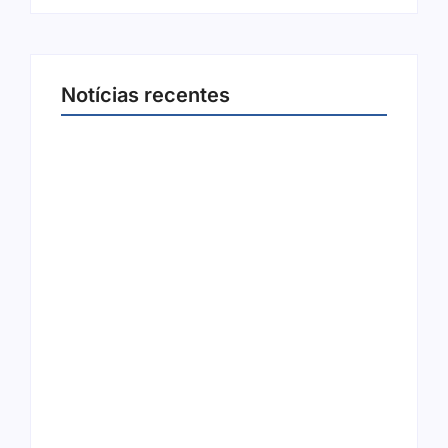
Notícias recentes
Arraial Flor do Maracujá acontece de 18 a 27
de setembro no Parque dos Tanques
8 de agosto de 2026
Joer 2026 inicia fases regionais em nove
cidades e reúne mais de 7,3 mil
participantes
6 de agosto de 2026