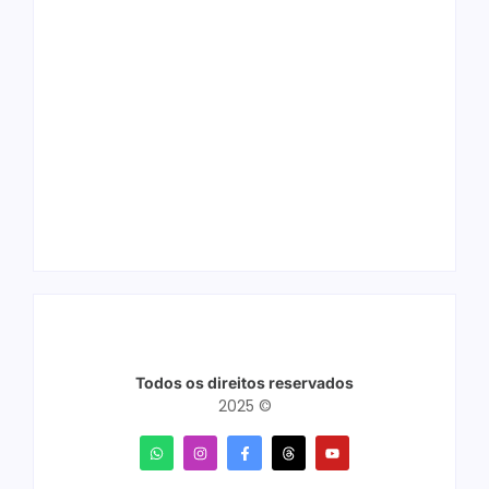
Arraial Flor do
Joer 2026 inicia
Maracujá acontece
fases regionais em
de 18 a 27 de
nove cidades e
setembro no Parque
reúne mais de 7,3
dos Tanques
mil participantes
Todos os direitos reservados
2025 ©