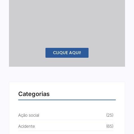
CLIQUE AQUI!
Categorias
Ação social
(25)
Acidente
(65)