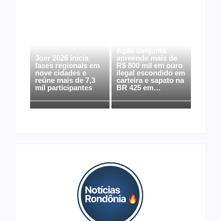
Ação conjunta
Joer 2026 inicia
apreende mais de
fases regionais em
R$ 800 mil em ouro
nove cidades e
ilegal escondido em
reúne mais de 7,3
carteira e sapato na
mil participantes
BR 425 em…