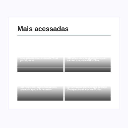
Mais acessadas
Joer 2026 inicia fases regionais em
Ação conjunta apreende mais de R$
nove cidades e reúne mais de 7,3 mil
800 mil em ouro ilegal escondido em
participantes
carteira e sapato na BR 425 em…
Ji-Paraná ganhará voos diretos para
São Paulo com quatro frequências
Nova Mamoré acerta a quina da Mega
semanais a partir de dezembro
Sena pela terceira vez em 10 dias