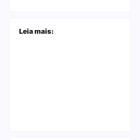
Leia mais:
Arraial Flor do
Joer 2026 inicia
Maracujá acontece
fases regionais em
de 18 a 27 de
nove cidades e
setembro no Parque
reúne mais de 7,3
dos Tanques
mil participantes