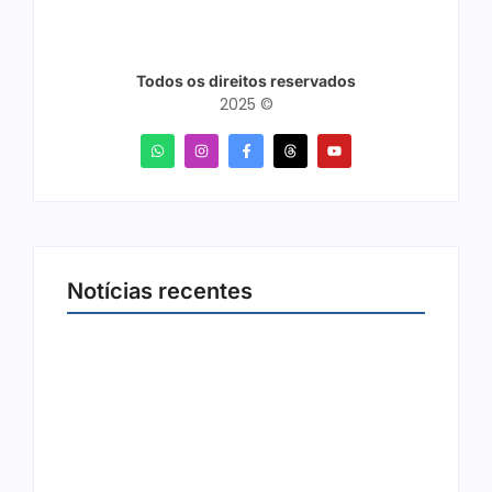
Todos os direitos reservados
2025 ©
Notícias recentes
Arraial Flor do Maracujá acontece de 18 a 27
de setembro no Parque dos Tanques
8 de agosto de 2026