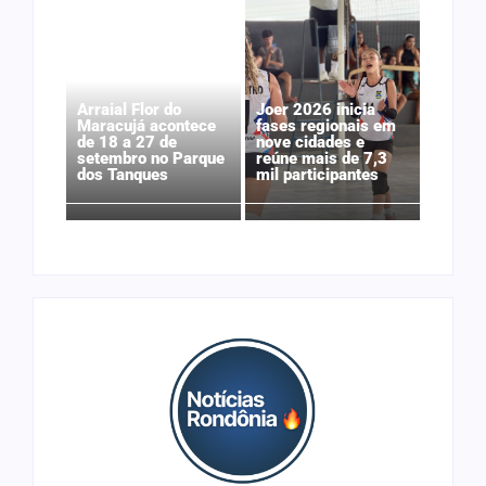
Arraial Flor do
Joer 2026 inicia
Maracujá acontece
fases regionais em
de 18 a 27 de
nove cidades e
setembro no Parque
reúne mais de 7,3
dos Tanques
mil participantes