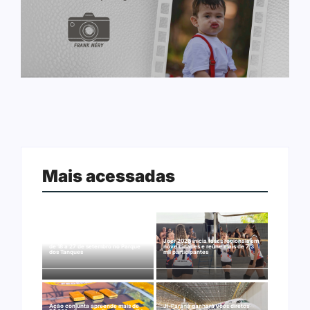
Mais acessadas
Arraial Flor do Maracujá acontece
Joer 2026 inicia fases regionais em
de 18 a 27 de setembro no Parque
nove cidades e reúne mais de 7,3
dos Tanques
mil participantes
Ação conjunta apreende mais de
Ji-Paraná ganhará voos diretos