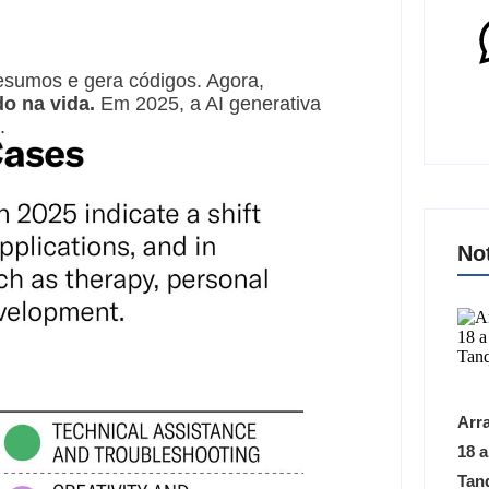
resumos e gera códigos. Agora,
o na vida.
Em 2025, a AI generativa
.
No
Arra
18 
Tan