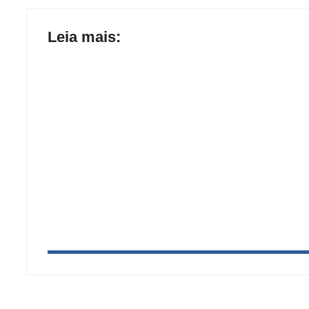
Leia mais:
Arraial Flor do Maracujá acontece de 18 
Tanques
Joer 2026 inicia fases regionais em nove 
participantes