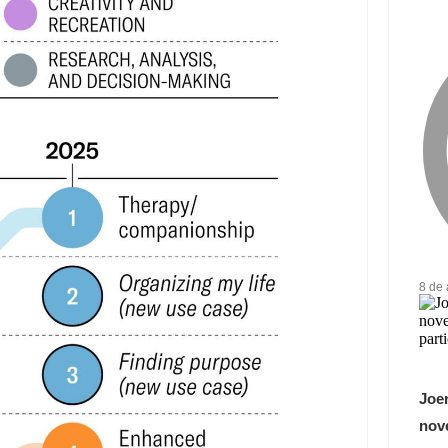
8 de
Joer
nove