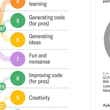
part
6 de
Açã