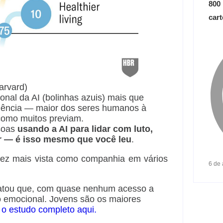
800
car
arvard)
onal da AI (bolinhas azuis) mais que
dência — maior dos seres humanos à
 como muitos previam.
ssoas
usando a AI para lidar com luto,
ar — é isso mesmo que você leu
.
vez mais vista como companhia em vários
6 de
elatou que, com quase nenhum acesso a
io emocional. Jovens são os maiores
 o estudo completo aqui.