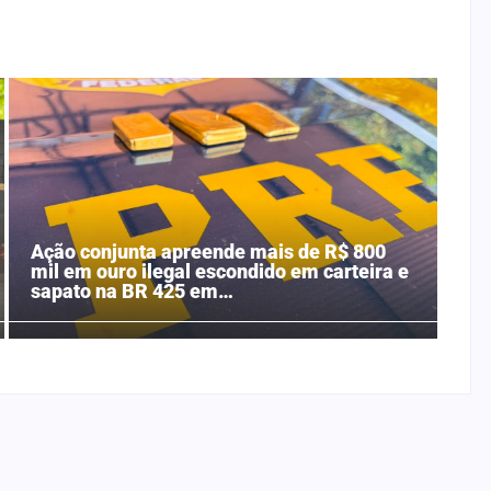
Ação conjunta apreende mais de R$ 800
mil em ouro ilegal escondido em carteira e
sapato na BR 425 em…