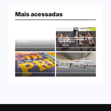
Mais acessadas
Arraial Flor do Maracujá acontece
Joer 2026 inicia fases regionais em
de 18 a 27 de setembro no Parque
nove cidades e reúne mais de 7,3
dos Tanques
mil participantes
Ação conjunta apreende mais de
Ji-Paraná ganhará voos diretos
R$ 800 mil em ouro ilegal escondido
para São Paulo com quatro
em carteira e sapato na BR 425
frequências semanais a partir de
em…
dezembro