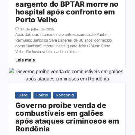
sargento do BPTAR morre no
hospital após confronto em
Porto Velho
24 de julho de 2025
Após dois dias internado no pronto-socorro João Paulo II,
Raimundo Junior da Silva Baneres, de 30 anos, conhecido
como “Juninho”, morreu nesta quarta-feira (23) em Porto
Velho. Ele havia sido baleado na última...
Leia mais
Geral
Polícia
Rondônia
Governo proíbe venda de
combustíveis em galões
após ataques criminosos em
Rondônia