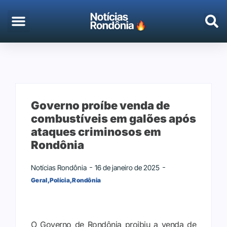
EMPREGO & CONCURSOS
PORTO VELHO
Governo proíbe venda de
combustíveis em galões após
ataques criminosos em
Rondônia
Notícias Rondônia
16 de janeiro de 2025
Geral
,
Polícia
,
Rondônia
O Governo de Rondônia proibiu a venda de