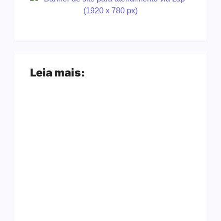
Leia mais:
Ji-Paraná ganhará
voos diretos para
Nova Mamoré
São Paulo com
acerta a quina da
quatro frequências
Mega Sena pela
semanais a partir de
terceira vez em 10
dezembro
dias