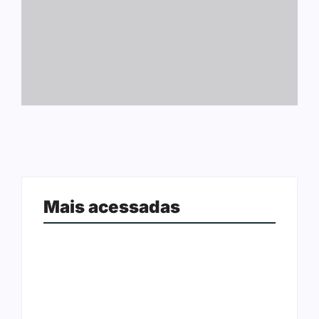
Mais acessadas
Ji-Paraná ganhará voos diretos
para São Paulo com quatro
Nova Mamoré acerta a quina da
frequências semanais a partir de
Mega Sena pela terceira vez em 10
dezembro
dias