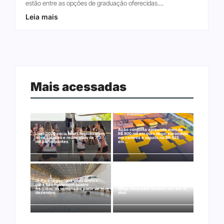
estão entre as opções de graduação oferecidas....
Leia mais
Mais acessadas
Ação conjunta apreende mais de
Joer 2026 inicia fases regionais em
R$ 800 mil em ouro ilegal escondido
nove cidades e reúne mais de 7,3
em carteira e sapato na BR 425
mil participantes
em…
Ji-Paraná ganhará voos diretos
para São Paulo com quatro
Nova Mamoré acerta a quina da
frequências semanais a partir de
Mega Sena pela terceira vez em 10
dezembro
dias