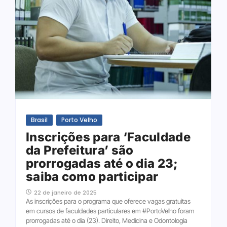
Brasil
Porto Velho
Inscrições para ‘Faculdade
da Prefeitura’ são
prorrogadas até o dia 23;
saiba como participar
22 de janeiro de 2025
As inscrições para o programa que oferece vagas gratuitas
em cursos de faculdades particulares em #PortoVelho foram
prorrogadas até o dia (23). Direito, Medicina e Odontologia