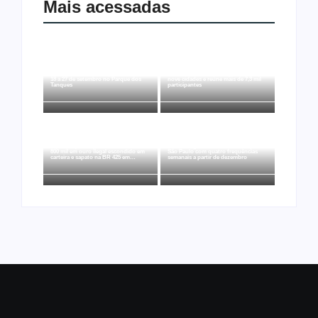
Mais acessadas
Arraial Flor do Maracujá acontece de
Joer 2026 inicia fases regionais em
18 a 27 de setembro no Parque dos
nove cidades e reúne mais de 7,3 mil
Tanques
participantes
Ação conjunta apreende mais de R$
Ji-Paraná ganhará voos diretos para
800 mil em ouro ilegal escondido em
São Paulo com quatro frequências
carteira e sapato na BR 425 em…
semanais a partir de dezembro