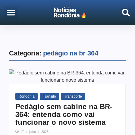
EMPREGO & CONCURSOS
PORTO VELHO
Categoria:
pedágio na br 364
Rondônia
Trânsito
Transporte
Pedágio sem cabine na BR-
364: entenda como vai
funcionar o novo sistema
17 de julho de 2025