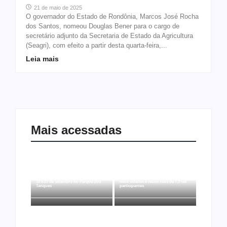
21 de maio de 2025
O governador do Estado de Rondônia, Marcos José Rocha
dos Santos, nomeou Douglas Bener para o cargo de
secretário adjunto da Secretaria de Estado da Agricultura
(Seagri), com efeito a partir desta quarta-feira,...
Leia mais
Mais acessadas
Arraial Flor do Maracujá acontece de
Joer 2026 inicia fases regionais em
18 a 27 de setembro no Parque dos
nove cidades e reúne mais de 7,3 mil
Tanques
participantes