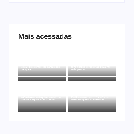
Mais acessadas
Arraial Flor do Maracujá acontece de
Joer 2026 inicia fases regionais em
18 a 27 de setembro no Parque dos
nove cidades e reúne mais de 7,3 mil
Tanques
participantes
Ação conjunta apreende mais de R$
Ji-Paraná ganhará voos diretos para
800 mil em ouro ilegal escondido em
São Paulo com quatro frequências
carteira e sapato na BR 425 em…
semanais a partir de dezembro