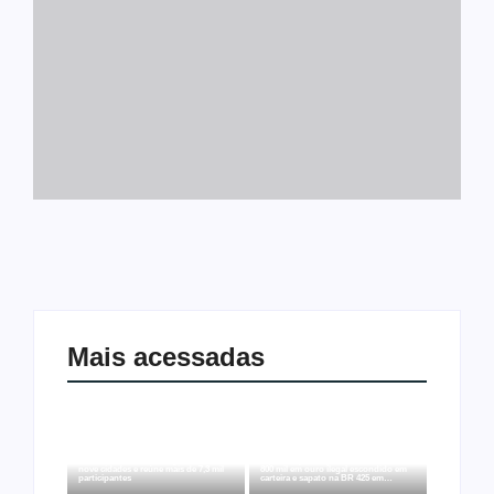
Mais acessadas
Joer 2026 inicia fases regionais em
Ação conjunta apreende mais de R$
nove cidades e reúne mais de 7,3 mil
800 mil em ouro ilegal escondido em
participantes
carteira e sapato na BR 425 em…