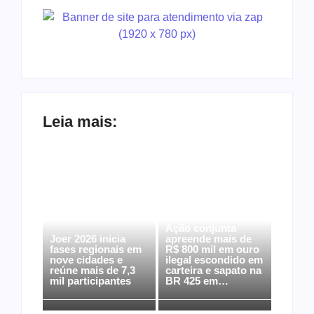
Leia mais:
Ação conjunta
Joer 2026 inicia
apreende mais de
fases regionais em
R$ 800 mil em ouro
nove cidades e
ilegal escondido em
reúne mais de 7,3
carteira e sapato na
mil participantes
BR 425 em…