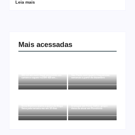
Leia mais
Mais acessadas
Ação conjunta apreende mais de R$
Ji-Paraná ganhará voos diretos para
800 mil em ouro ilegal escondido em
São Paulo com quatro frequências
carteira e sapato na BR 425 em…
semanais a partir de dezembro
Rede Nova Era compra três lojas do
Nova Mamoré acerta a quina da Mega
Arasuper em Porto Velho; grupo
Sena pela terceira vez em 10 dias
deixa de atuar em Rondônia