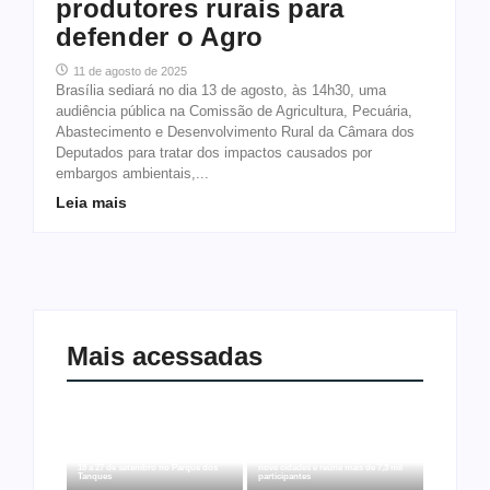
produtores rurais para
defender o Agro
11 de agosto de 2025
Brasília sediará no dia 13 de agosto, às 14h30, uma
audiência pública na Comissão de Agricultura, Pecuária,
Abastecimento e Desenvolvimento Rural da Câmara dos
Deputados para tratar dos impactos causados por
embargos ambientais,...
Leia mais
Mais acessadas
Arraial Flor do Maracujá acontece de
Joer 2026 inicia fases regionais em
18 a 27 de setembro no Parque dos
nove cidades e reúne mais de 7,3 mil
Tanques
participantes