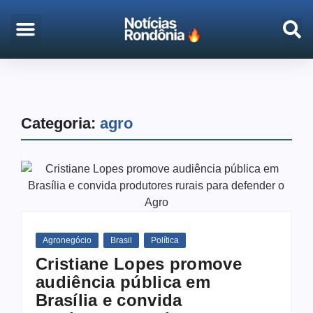
EMPREGO & CONCURSOS
PORTO VELHO
Categoria:
agro
Agronegócio
Brasil
Política
Cristiane Lopes promove
audiência pública em
Brasília e convida