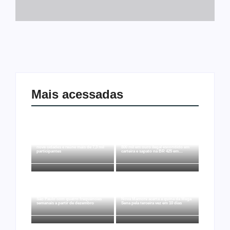
Mais acessadas
Joer 2026 inicia fases regionais em
Ação conjunta apreende mais de R$
nove cidades e reúne mais de 7,3 mil
800 mil em ouro ilegal escondido em
participantes
carteira e sapato na BR 425 em…
Ji-Paraná ganhará voos diretos para
São Paulo com quatro frequências
Nova Mamoré acerta a quina da Mega
semanais a partir de dezembro
Sena pela terceira vez em 10 dias