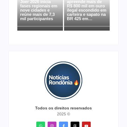
Joer 2026 inicia
apreende mais de
fases regionais em
R$ 800 mil em ouro
nove cidades e
ilegal escondido em
reúne mais de 7,3
carteira e sapato na
mil participantes
BR 425 em…
Todos os direitos reservados
2025 ©