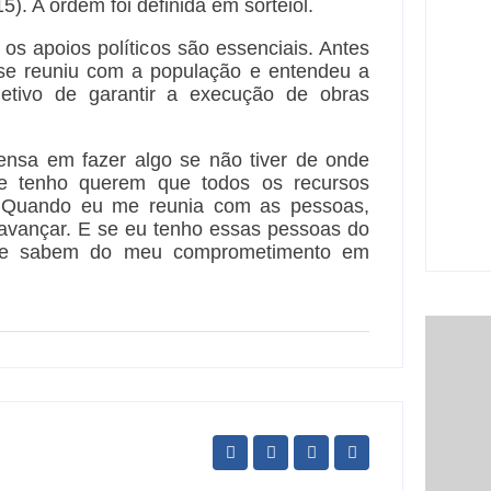
5). A ordem foi definida em sorteiol.
nove
part
 os apoios políticos são essenciais. Antes
6 
 se reuniu com a população e entendeu a
tivo de garantir a execução de obras
pensa em fazer algo se não tiver de onde
Açã
ue tenho querem que todos os recursos
800
o. Quando eu me reunia com as pessoas,
car
 avançar. E se eu tenho essas pessoas do
6 
 e sabem do meu comprometimento em