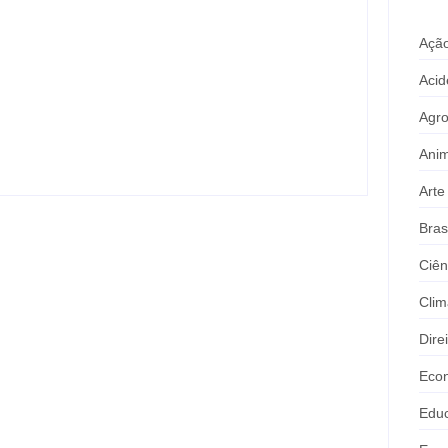
Ação
Joer 2026 inicia fases regionais em
Acid
nove cidades e reúne mais de 7,3 mil
participantes
Agr
Anim
Arte
Bras
Ciên
Clim
Dire
Eco
Edu