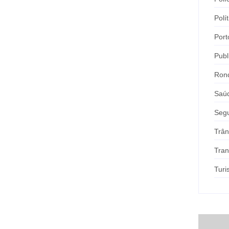
Polít
Port
Publ
Ron
Saú
Seg
Trân
Tran
Tur