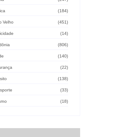
ica
(184)
o Velho
(451)
icidade
(14)
dônia
(806)
de
(140)
urança
(22)
sito
(138)
sporte
(33)
ismo
(18)