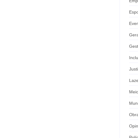
Emp
Espo
Eve
Gera
Gest
Incl
Just
Laze
Meio
Mun
Obr
Opin
Polí