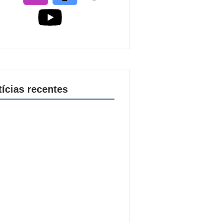
tícias recentes
ial Flor do Maracujá acontece de
a 27 de setembro no Parque dos
ques
de agosto de 2026
 2026 inicia fases regionais em