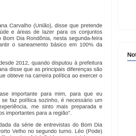
iana Carvalho (União), disse que pretende
aúde e áreas de lazer para os conjuntos
a o Bom Dia Rondônia, nesta segunda-feira
rantir o saneamento básico em 100% da
No
esde 2012, quando disputou à prefeitura
ana disse que as principais diferenças são
 obteve na carreira política ao exercer o
Arra
ase importante para mim, para que eu
18 
se faz política sozinho, é necessário um
Tan
xperiência, me sinto mais preparada e
8 
s importantes para a região”.
idada da série de entrevistas do Bom Dia
Porto Velho no segundo turno. Léo (Pode)
Joer