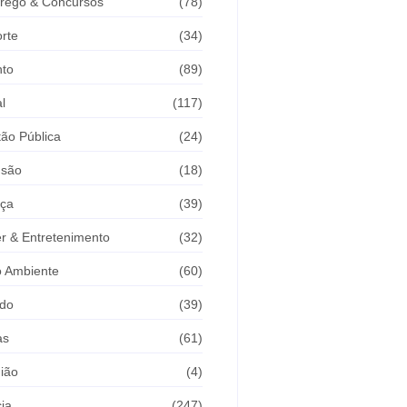
rego & Concursos
(78)
rte
(34)
nto
(89)
l
(117)
ão Pública
(24)
usão
(18)
iça
(39)
r & Entretenimento
(32)
 Ambiente
(60)
do
(39)
as
(61)
ião
(4)
cia
(247)