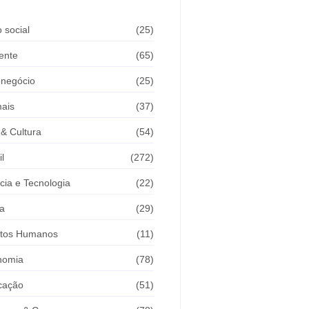
 social
(25)
ente
(65)
onegócio
(25)
ais
(37)
 & Cultura
(54)
il
(272)
cia e Tecnologia
(22)
a
(29)
itos Humanos
(11)
nomia
(78)
cação
(51)