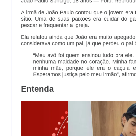
João Paulo Spricigo, 18 anos — Foto: Reprodu
A irmã de João Paulo contou que o jovem era 
sítio. Uma de suas paixões era cuidar do g
pescar e frequentar a igreja.
Ela relatou ainda que João era muito apegad
considerava como um pai, já que perdeu o pai b
“Meu avô foi quem ensinou tudo pra ele
nenhuma maldade no coração. Minha famí
minha mãe, porque ele era o caçula 
Esperamos justiça pelo meu irmão”, afirmo
Entenda