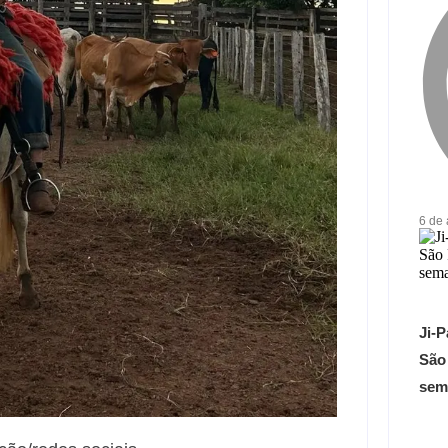
6 de
Ji-P
São
sem