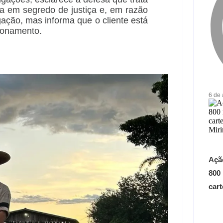
sa em segredo de justiça e, em razão
gação, mas informa que o cliente está
cionamento.
6 de
Açã
800
car