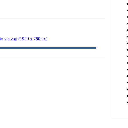
cidades e reúne mais de 7,3 mil
il em ouro ilegal escondido em