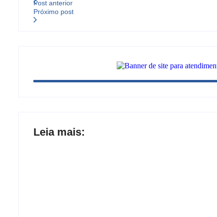
Post anterior
Próximo post
Leia mais:
Joer 2026 inicia fases regionais em nove 
participantes
Ação conjunta apreende mais de R$ 800 m
carteira e sapato na BR 425 em…