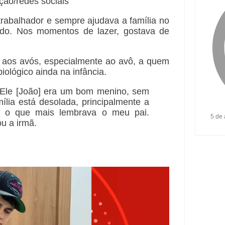
ção/redes sociais
trabalhador e sempre ajudava a família no
ado. Nos momentos de lazer, gostava de
o aos avós, especialmente ao avô, a quem
iológico ainda na infância.
. Ele [João] era um bom menino, sem
lia está desolada, principalmente a
e o que mais lembrava o meu pai.
5 de
u a irmã.