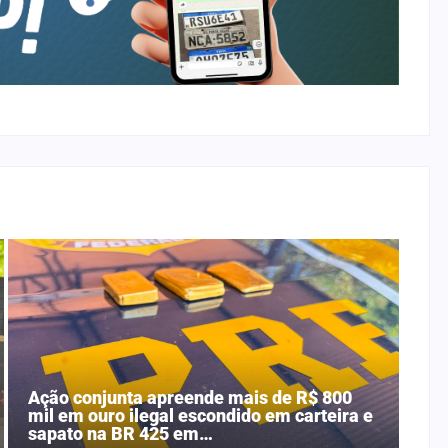
Ação conjunta apreende mais de R$ 800
mil em ouro ilegal escondido em carteira e
sapato na BR 425 em…