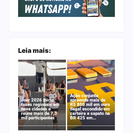
Leia mais:
Ação conjunta
Joer 2026 inicia
apreende mais de
fases regionais em
R$ 800 mil em ouro
nove cidades e
ilegal escondido em
reúne mais de 7,3
carteira e sapato na
mil participantes
BR 425 em…