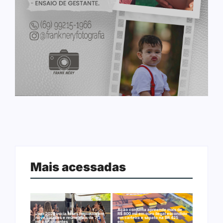
Mais acessadas
Ação conjunta apreende mais de
Joer 2026 inicia fases regionais em
R$ 800 mil em ouro ilegal escondido
nove cidades e reúne mais de 7,3
em carteira e sapato na BR 425
mil participantes
em…