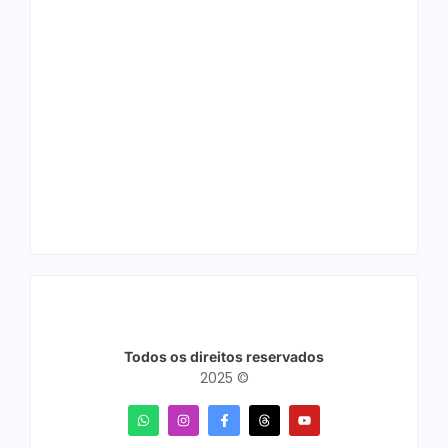
Arraial Flor do
Joer 2026 inicia
Maracujá acontece
fases regionais em
de 18 a 27 de
nove cidades e
setembro no Parque
reúne mais de 7,3
dos Tanques
mil participantes
Todos os direitos reservados
2025 ©