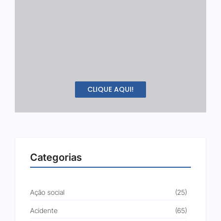
CLIQUE AQUI!
Categorias
Ação social
(25)
Acidente
(65)