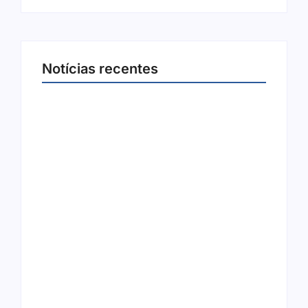
Notícias recentes
Arraial Flor do Maracujá acontece de 18 a 27
de setembro no Parque dos Tanques
8 de agosto de 2026
Joer 2026 inicia fases regionais em nove
cidades e reúne mais de 7,3 mil
participantes
6 de agosto de 2026