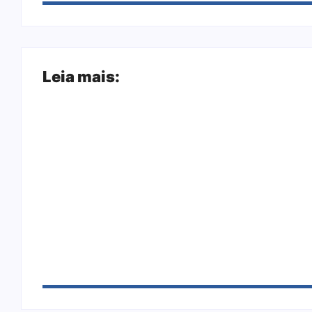
Leia mais:
Arraial Flor do Maracujá acontece de 18 
Joer 2026 inicia fases regionais em nove c