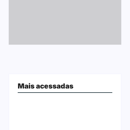
Mais acessadas
Anvisa revoga proibição e libera
Consulta pública avalia inclusão no
venda de medicamentos pela
SUS de remédio para hipertensão
Shopee