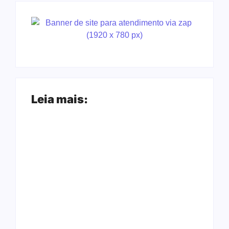
Leia mais:
Anvisa revoga
Consulta pública
proibição e libera
avalia inclusão no
venda de
SUS de remédio para
medicamentos pela
hipertensão
Shopee