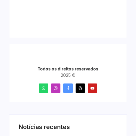
quatro frequências
Mega Sena pela
semanais a partir de
terceira vez em 10
dezembro
dias
Todos os direitos reservados
2025 ©
Notícias recentes