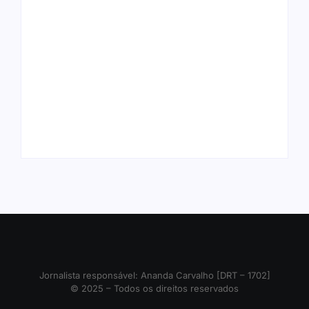
Ji-Paraná ganhará voos diretos
para São Paulo com quatro
Nova Mamoré acerta a quina da
frequências semanais a partir de
Mega Sena pela terceira vez em 10
dezembro
dias
Rede Nova Era compra três lojas do
Polícia Civil procura suspeito de
Arasuper em Porto Velho; grupo
homicídio foragido da Justiça em
deixa de atuar em Rondônia
Ariquemes
Jornalista responsável: Ananda Carvalho [DRT – 1702]
© 2025 – Todos os direitos reservados