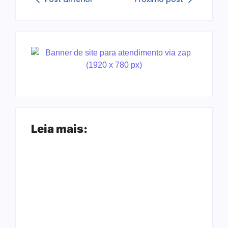
Leia mais:
Ji-Paraná ganhará
voos diretos para
Nova Mamoré
São Paulo com
acerta a quina da