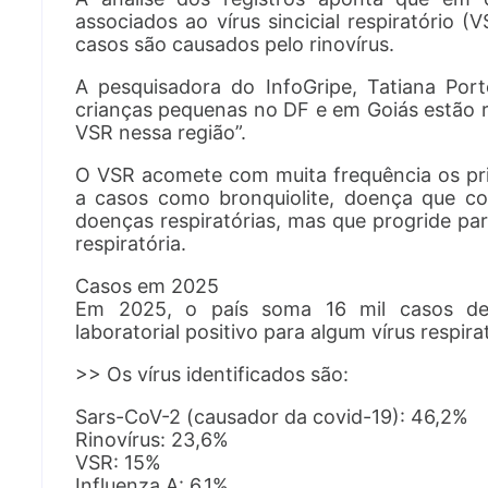
associados ao vírus sincicial respiratório (
casos são causados pelo rinovírus.
A pesquisadora do InfoGripe, Tatiana Por
crianças pequenas no DF e em Goiás estão r
VSR nessa região”.
O VSR acomete com muita frequência os pri
a casos como bronquiolite, doença que co
doenças respiratórias, mas que progride pa
respiratória.
Casos em 2025
Em 2025, o país soma 16 mil casos d
laboratorial positivo para algum vírus respira
>> Os vírus identificados são:
Sars-CoV-2 (causador da covid-19): 46,2%
Rinovírus: 23,6%
VSR: 15%
Influenza A: 6,1%