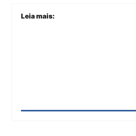
Leia mais:
Arraial Flor do Maracujá acontece de 18 
Tanques
Joer 2026 inicia fases regionais em nove c
participantes