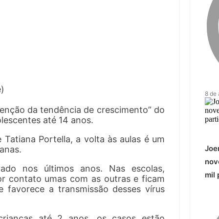
e)
8 de
utenção da tendência de crescimento” do
lescentes até 14 anos.
Tatiana Portella, a volta às aulas é um
Joe
anas.
nov
do nos últimos anos. Nas escolas,
mil 
or contato umas com as outras e ficam
 favorece a transmissão desses vírus
crianças até 2 anos, os casos estão