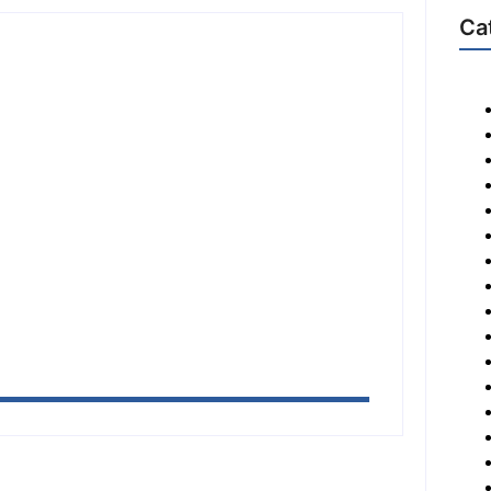
Ca
a 27 de setembro no Parque dos
idades e reúne mais de 7,3 mil