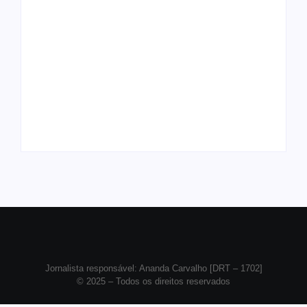
Arraial Flor do Maracujá acontece de
Joer 2026 inicia fases regionais em
18 a 27 de setembro no Parque dos
nove cidades e reúne mais de 7,3 mil
Tanques
participantes
Ação conjunta apreende mais de R$
Ji-Paraná ganhará voos diretos para
800 mil em ouro ilegal escondido em
São Paulo com quatro frequências
carteira e sapato na BR 425 em…
semanais a partir de dezembro
Jornalista responsável: Ananda Carvalho [DRT – 1702]
© 2025 – Todos os direitos reservados