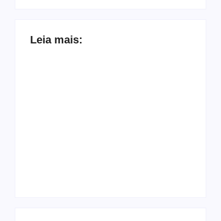
Leia mais:
Arraial Flor do
Maracujá acontece
Joer 2026 inicia
de 18 a 27 de
fases regionais em
setembro no
nove cidades e
Parque dos
reúne mais de 7,3
Tanques
mil participantes