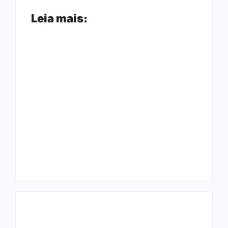
Leia mais:
Arraial Flor do
Joer 2026 inicia
Maracujá acontece
fases regionais em
de 18 a 27 de
nove cidades e
setembro no Parque
reúne mais de 7,3
dos Tanques
mil participantes