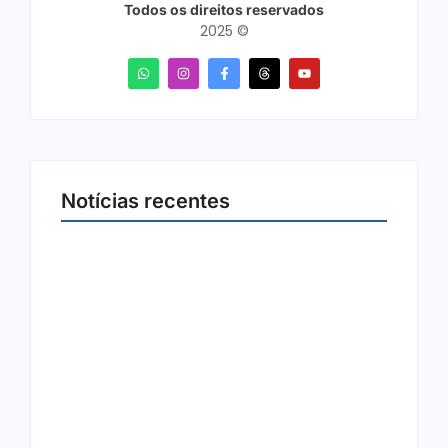
Todos os direitos reservados
2025 ©
Notícias recentes
Arraial Flor do Maracujá acontece de 18 a 27
de setembro no Parque dos Tanques
8 de agosto de 2026
Joer 2026 inicia fases regionais em nove