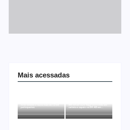
Mais acessadas
Joer 2026 inicia fases regionais em
Ação conjunta apreende mais de R$
nove cidades e reúne mais de 7,3 mil
800 mil em ouro ilegal escondido em
participantes
carteira e sapato na BR 425 em…