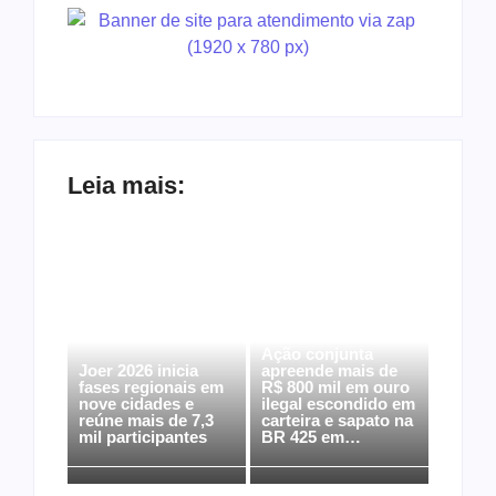
Leia mais:
Ação conjunta
Joer 2026 inicia
apreende mais de
fases regionais em
R$ 800 mil em ouro
nove cidades e
ilegal escondido em
reúne mais de 7,3
carteira e sapato na
mil participantes
BR 425 em…