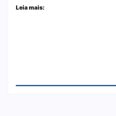
Leia mais:
Joer 2026 inicia fases regionais em nove c
Ação conjunta apreende mais de R$ 800 mil
sapato na BR 425 em…