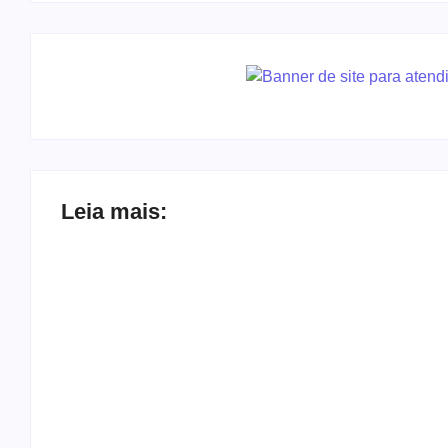
Leia mais:
Joer 2026 inicia fases regionais em nove
cidades e reúne mais de 7,3 mil
participantes