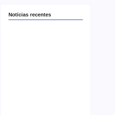
Notícias recentes
Joer 2026 inicia fases regionais em nove
cidades e reúne mais de 7,3 mil
participantes
6 de agosto de 2026
Ação conjunta apreende mais de R$ 800
mil em ouro ilegal escondido em carteira
e sapato na BR 425 em…
6 de agosto de 2026